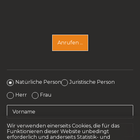
Anrufen ...
Natürliche Person
Juristische Person
Herr
Frau
Vorname
Wir verwenden einerseits Cookies, die für das
Name
Funktionieren dieser Website unbedingt
erforderlich und anderseits Statistik- und