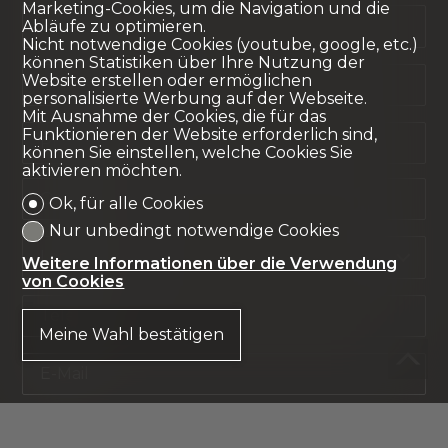
Marketing-Cookies, um die Navigation und die
Firma
Abläufe zu optimieren.
fakultativ
Nicht notwendige Cookies (youtube, google, etc.)
können Statistiken über Ihre Nutzung der
Website erstellen oder ermöglichen
Adresse
fakultativ
personalisierte Werbung auf der Webseite.
Mit Ausnahme der Cookies, die für das
Funktionieren der Website erforderlich sind,
PLZ
fakultativ
können Sie einstellen, welche Cookies Sie
aktivieren möchten.
Ort
fakultativ
Ok, für alle Cookies
Nur unbedingt notwendige Cookies
Land
fakultativ
Weitere Informationen über die Verwendung
von Cookies
Telefon
Meine Wahl bestätigen
E-Mail
Woher kennen Sie uns?
fakultativ