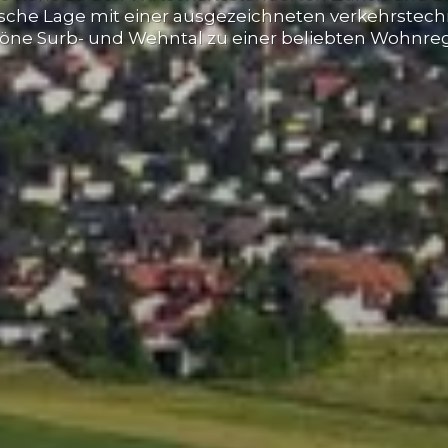
llische Lage mit einer ausgezeichneten verkehrstec
öne Surb- und Wehntal zu einer beliebten Wohnreg