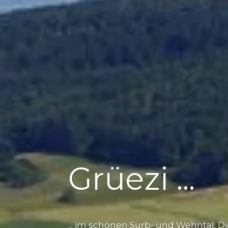
Grüezi ...
... im schönen Surb- und Wehntal. 