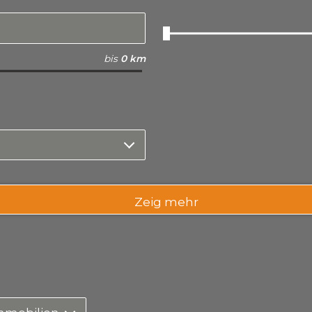
bis
0 km
Zeig mehr