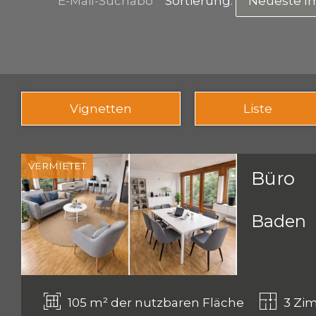
E-Mail-Suchabo
Sortierung:
Neueste I
Vignetten
Liste
VERMIETET
Büro
Baden
105 m² der nutzbaren Fläche
3 Zi