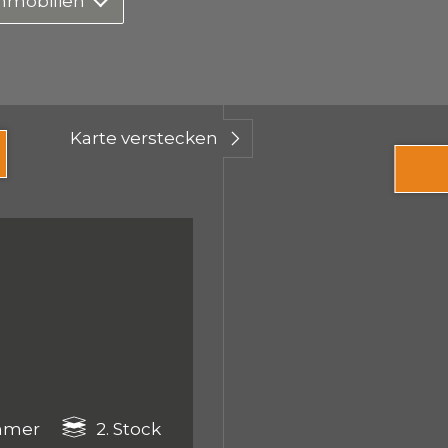
mmobilien
Karte verstecken
mmer
2. Stock