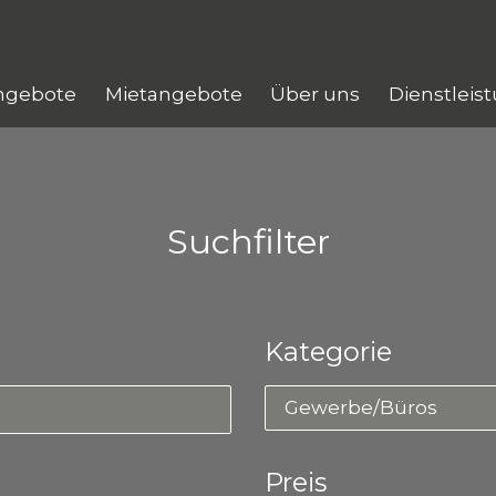
ngebote
Mietangebote
Über uns
Dienstleis
Suchfilter
Kategorie
Gewerbe/Büros
Preis