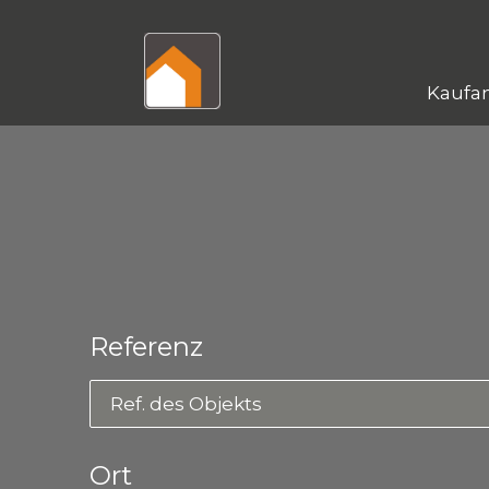
Kaufa
Referenz
Ref. des Objekts
Ort